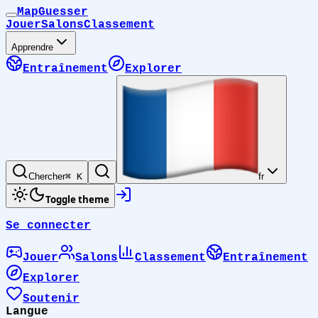
MapGuesser
Jouer
Salons
Classement
Apprendre
Entraînement
Explorer
Chercher
⌘ K
fr
Toggle theme
Se connecter
Jouer
Salons
Classement
Entraînement
Explorer
Soutenir
Langue