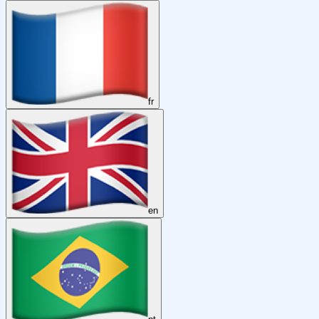
fr
en