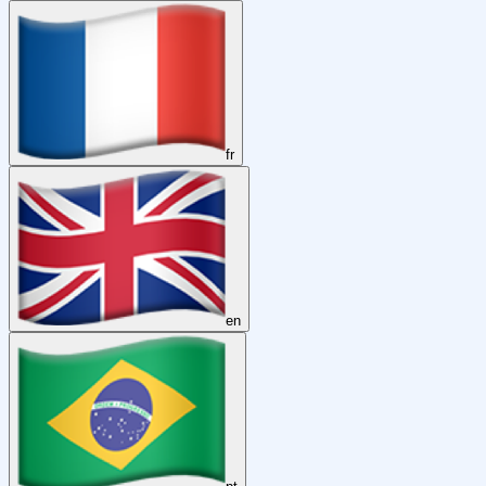
fr
en