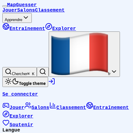
MapGuesser
Jouer
Salons
Classement
Apprendre
Entraînement
Explorer
Chercher
⌘ K
fr
Toggle theme
Se connecter
Jouer
Salons
Classement
Entraînement
Explorer
Soutenir
Langue