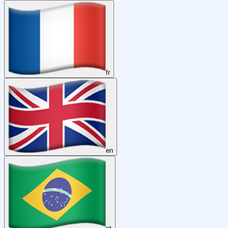
fr
en