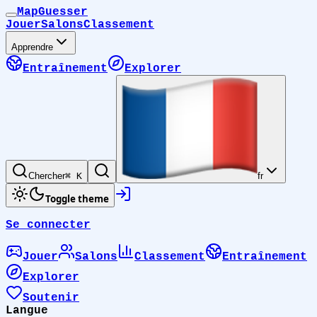
MapGuesser
Jouer
Salons
Classement
Apprendre
Entraînement
Explorer
Chercher
⌘ K
fr
Toggle theme
Se connecter
Jouer
Salons
Classement
Entraînement
Explorer
Soutenir
Langue