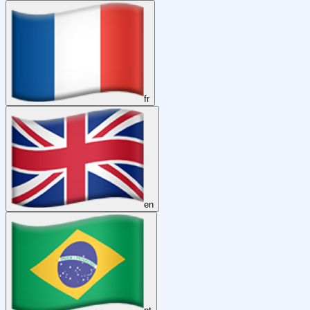
fr
en