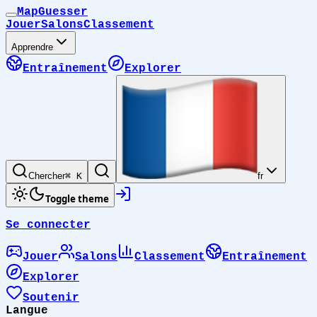
MapGuesser
Jouer
Salons
Classement
Apprendre
Entraînement
Explorer
Chercher
⌘ K
fr
Toggle theme
Se connecter
Jouer
Salons
Classement
Entraînement
Explorer
Soutenir
Langue