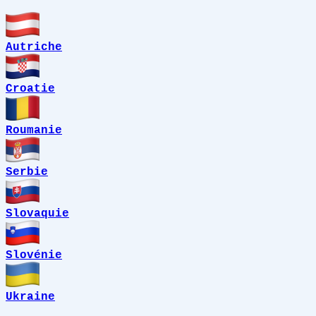
Autriche
Croatie
Roumanie
Serbie
Slovaquie
Slovénie
Ukraine