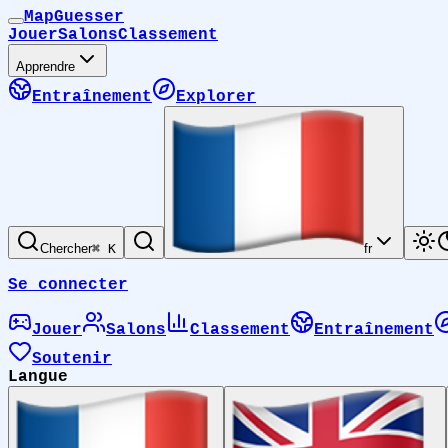
MapGuesser
Jouer
Salons
Classement
Apprendre
Entraînement
Explorer
Chercher
⌘ K
fr
Se connecter
Jouer
Salons
Classement
Entraînement
Soutenir
Langue