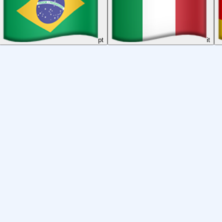
pt
it