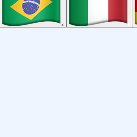
pt
it