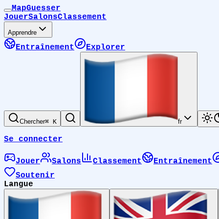
MapGuesser
Jouer
Salons
Classement
Apprendre
Entraînement
Explorer
Chercher
⌘ K
fr
Se connecter
Jouer
Salons
Classement
Entraînement
Soutenir
Langue