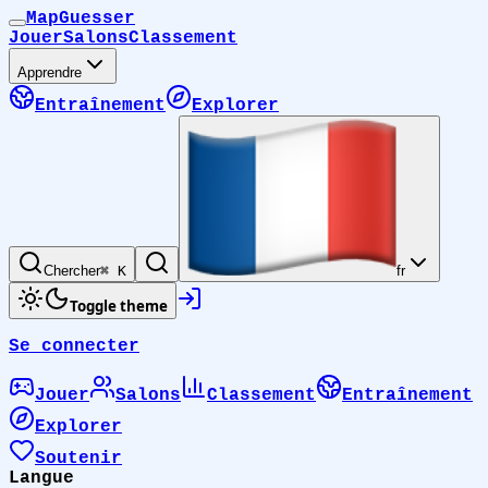
MapGuesser
Jouer
Salons
Classement
Apprendre
Entraînement
Explorer
Chercher
⌘ K
fr
Toggle theme
Se connecter
Jouer
Salons
Classement
Entraînement
Explorer
Soutenir
Langue