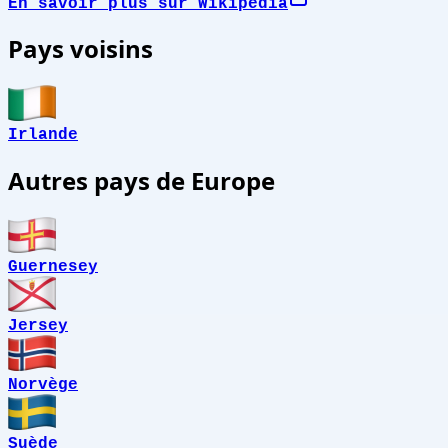
En savoir plus sur Wikipédia
Pays voisins
Irlande
Autres pays de Europe
Guernesey
Jersey
Norvège
Suède