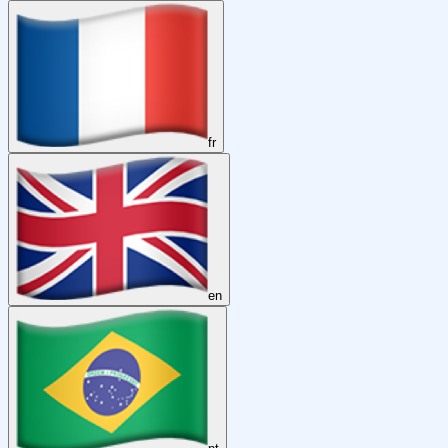
fr
en