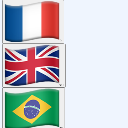
fr
en