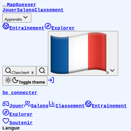
MapGuesser
Jouer
Salons
Classement
Apprendre
Entraînement
Explorer
Chercher
⌘ K
fr
Toggle theme
Se connecter
Jouer
Salons
Classement
Entraînement
Explorer
Soutenir
Langue