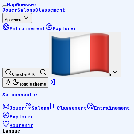
MapGuesser
Jouer
Salons
Classement
Apprendre
Entraînement
Explorer
Chercher
⌘ K
fr
Toggle theme
Se connecter
Jouer
Salons
Classement
Entraînement
Explorer
Soutenir
Langue