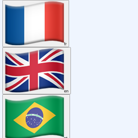
fr
en