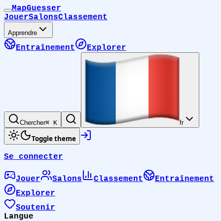
MapGuesser
Jouer
Salons
Classement
Apprendre
Entraînement
Explorer
Chercher
⌘ K
fr
Toggle theme
Se connecter
Jouer
Salons
Classement
Entraînement
Explorer
Soutenir
Langue