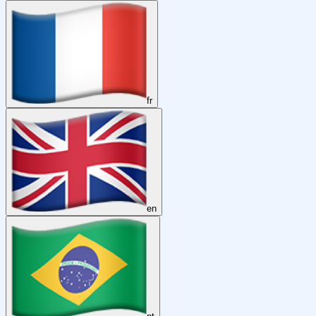
fr
en