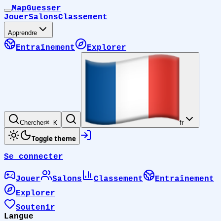
MapGuesser
Jouer
Salons
Classement
Apprendre
Entraînement
Explorer
Chercher
⌘ K
fr
Toggle theme
Se connecter
Jouer
Salons
Classement
Entraînement
Explorer
Soutenir
Langue