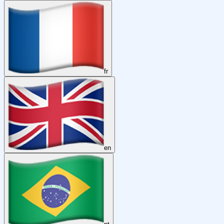
fr
en