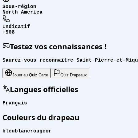
Sous-région
North America
Indicatif
+508
Testez vos connaissances !
Saurez-vous reconnaître Saint-Pierre-et-Miqu
Jouer au Quiz Carte
Quiz Drapeaux
Langues officielles
Français
Couleurs du drapeau
bleu
blanc
rouge
or