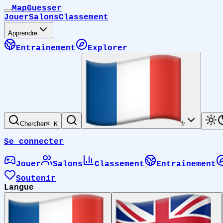
MapGuesser
Jouer
Salons
Classement
Apprendre
Entraînement
Explorer
Chercher
⌘ K
fr
Se connecter
Jouer
Salons
Classement
Entraînement
Soutenir
Langue