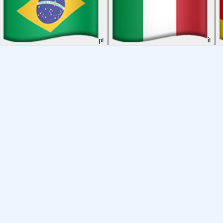
pt
it