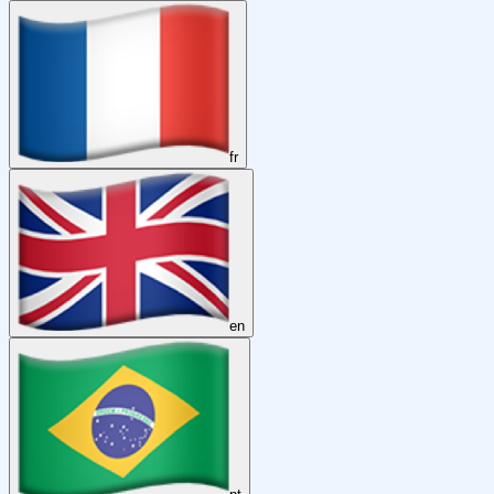
fr
en