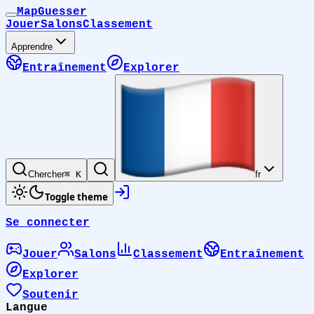
MapGuesser
Jouer
Salons
Classement
Apprendre
Entraînement
Explorer
Chercher
⌘ K
fr
Toggle theme
Se connecter
Jouer
Salons
Classement
Entraînement
Explorer
Soutenir
Langue