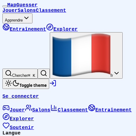
MapGuesser
Jouer
Salons
Classement
Apprendre
Entraînement
Explorer
Chercher
⌘ K
fr
Toggle theme
Se connecter
Jouer
Salons
Classement
Entraînement
Explorer
Soutenir
Langue