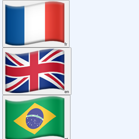
fr
en