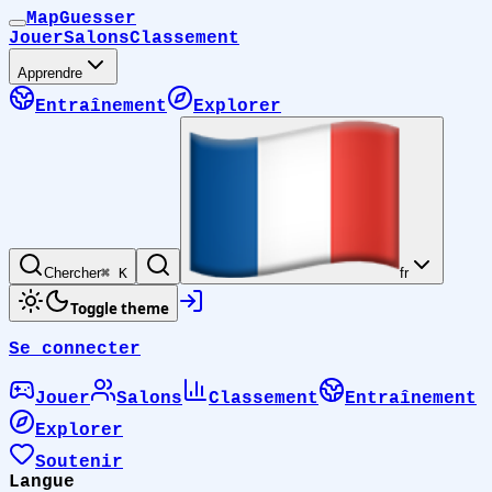
MapGuesser
Jouer
Salons
Classement
Apprendre
Entraînement
Explorer
Chercher
⌘ K
fr
Toggle theme
Se connecter
Jouer
Salons
Classement
Entraînement
Explorer
Soutenir
Langue