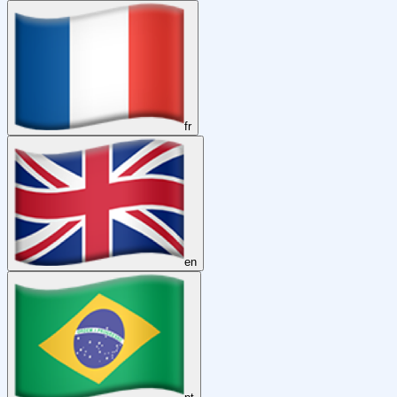
fr
en