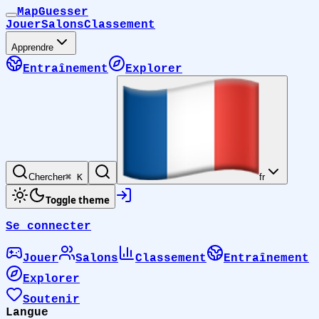
MapGuesser
Jouer
Salons
Classement
Apprendre
Entraînement
Explorer
Chercher
⌘ K
fr
Toggle theme
Se connecter
Jouer
Salons
Classement
Entraînement
Explorer
Soutenir
Langue