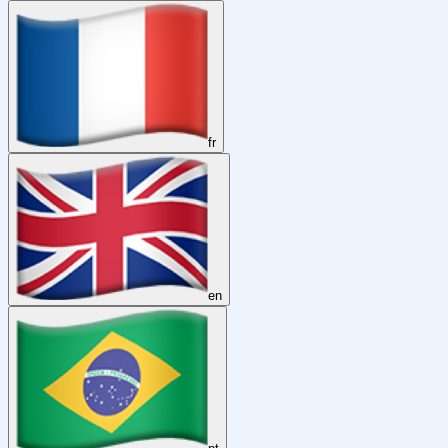
fr
en