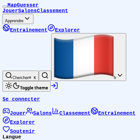
MapGuesser
Jouer
Salons
Classement
Apprendre
Entraînement
Explorer
Chercher
⌘ K
fr
Toggle theme
Se connecter
Jouer
Salons
Classement
Entraînement
Explorer
Soutenir
Langue