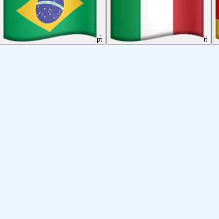
pt
it