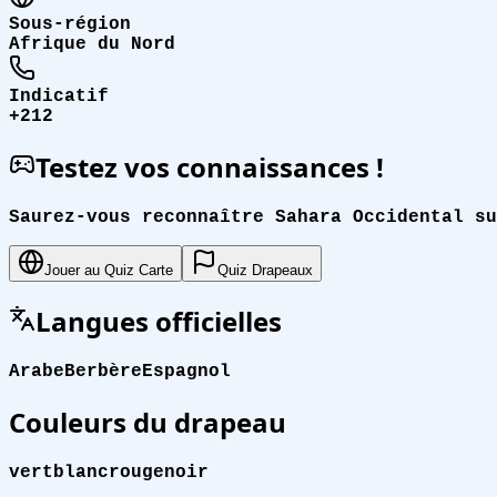
Sous-région
Afrique du Nord
Indicatif
+212
Testez vos connaissances !
Saurez-vous reconnaître Sahara Occidental su
Jouer au Quiz Carte
Quiz Drapeaux
Langues officielles
Arabe
Berbère
Espagnol
Couleurs du drapeau
vert
blanc
rouge
noir