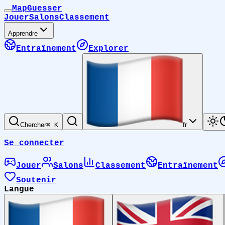
MapGuesser
Jouer
Salons
Classement
Apprendre
Entraînement
Explorer
Chercher
⌘ K
fr
Se connecter
Jouer
Salons
Classement
Entraînement
Soutenir
Langue