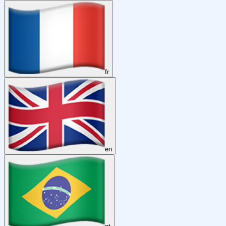
fr
en