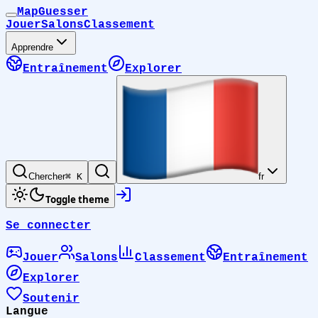
MapGuesser
Jouer
Salons
Classement
Apprendre
Entraînement
Explorer
Chercher
⌘ K
fr
Toggle theme
Se connecter
Jouer
Salons
Classement
Entraînement
Explorer
Soutenir
Langue