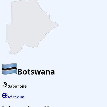
Botswana
Gaborone
Afrique