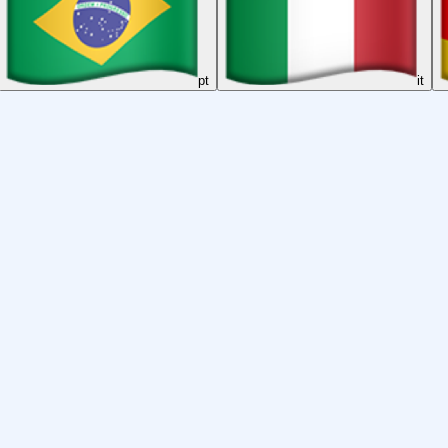
pt
it