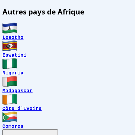
Autres pays de Afrique
Lesotho
Eswatini
Nigéria
Madagascar
Côte d'Ivoire
Comores