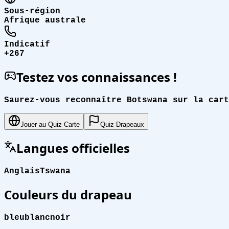
Sous-région
Afrique australe
Indicatif
+267
Testez vos connaissances !
Saurez-vous reconnaître Botswana sur la cart
Jouer au Quiz Carte
Quiz Drapeaux
Langues officielles
Anglais
Tswana
Couleurs du drapeau
bleu
blanc
noir