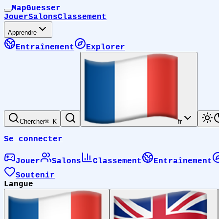
MapGuesser
Jouer
Salons
Classement
Apprendre
Entraînement
Explorer
Chercher
⌘ K
fr
Se connecter
Jouer
Salons
Classement
Entraînement
Soutenir
Langue