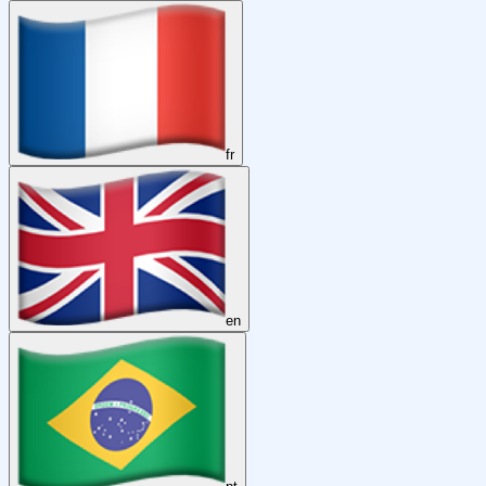
fr
en