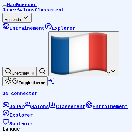
MapGuesser
Jouer
Salons
Classement
Apprendre
Entraînement
Explorer
Chercher
⌘ K
fr
Toggle theme
Se connecter
Jouer
Salons
Classement
Entraînement
Explorer
Soutenir
Langue